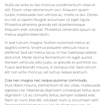
Nulla vel ante eu leo rhoncus condimentum vitae et
elit. Etiam vitae elementum orci. Aliquam quam
turpis, malesuada non ultrices ac, mollis ut dui. Donec
eu nisl ut sapien feugiat accumsan ut eget ligula.
Phasellus pharetra gravida est id pellentesque.
Aliquam erat volutpat. Phasellus venenatis ipsum ac
metus sagittis bibendum.
In sed rutrum magna. Nullam euismod metus ac
sagittis viverra. Vivamus posuere vehicula risus a
eleifend. Sed vel metus lacus. In hac habitasse platea
dictumst. Morbi lacinia fermentum mi eget auctor.
Aenean vehicula odio justo, ut gravida ex porttitor eu.
Fusce sed blandit mauris, in tempus nisl. Sed rutrum
elit non ante rhoncus, vel luctus neque pretium.
Cras nec magna nec neque pulvinar commodo.
Duis libero mauris, elementum et dui vitae, malesuada
egestas nisi. Maecenas dignissim consequat tellus quis
dignissim. Ut ac convallis tellus, semper sodales erat.
Nam ac nunc blandit, volutpat nunc a, accumsan velit.
Praesent tincidunt purus iaculis diam posuere, at