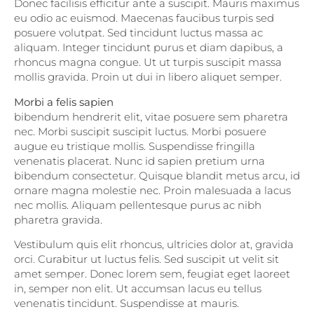
Donec facilisis efficitur ante a suscipit. Mauris maximus
eu odio ac euismod. Maecenas faucibus turpis sed
posuere volutpat. Sed tincidunt luctus massa ac
aliquam. Integer tincidunt purus et diam dapibus, a
rhoncus magna congue. Ut ut turpis suscipit massa
mollis gravida. Proin ut dui in libero aliquet semper.
Morbi a felis sapien
bibendum hendrerit elit, vitae posuere sem pharetra
nec. Morbi suscipit suscipit luctus. Morbi posuere
augue eu tristique mollis. Suspendisse fringilla
venenatis placerat. Nunc id sapien pretium urna
bibendum consectetur. Quisque blandit metus arcu, id
ornare magna molestie nec. Proin malesuada a lacus
nec mollis. Aliquam pellentesque purus ac nibh
pharetra gravida.
Vestibulum quis elit rhoncus, ultricies dolor at, gravida
orci. Curabitur ut luctus felis. Sed suscipit ut velit sit
amet semper. Donec lorem sem, feugiat eget laoreet
in, semper non elit. Ut accumsan lacus eu tellus
venenatis tincidunt. Suspendisse at mauris.