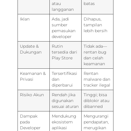
atau
batas
langganan
Iklan
Ada, jadi
Dihapus,
sumber
tampilan
pemasukan
lebih bersih
developer
Update &
Rutin
Tidak ada—
Dukungan
tersedia dari
rentan bug
Play Store
dan celah
keamanan
Keamanan &
Tersertifikasi
Rentan
Privasi
dan
malware dan
diperbarui
tracker ilegal
Risiko Akun
Rendah jika
Tinggi; bisa
digunakan
diblokir atau
sesuai aturan
dibanned
Dampak
Mendukung
Mengurangi
pada
ekosistem
pendapatan,
Developer
aplikasi
merugikan