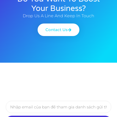
Your Business?
Drop Us A Line And Keep In Touch
Contact Us