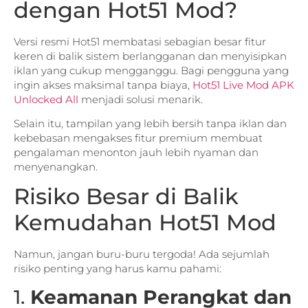
dengan Hot51 Mod?
Versi resmi Hot51 membatasi sebagian besar fitur
keren di balik sistem berlangganan dan menyisipkan
iklan yang cukup mengganggu. Bagi pengguna yang
ingin akses maksimal tanpa biaya,
Hot51 Live Mod APK
Unlocked All
menjadi solusi menarik.
Selain itu, tampilan yang lebih bersih tanpa iklan dan
kebebasan mengakses fitur premium membuat
pengalaman menonton jauh lebih nyaman dan
menyenangkan.
Risiko Besar di Balik
Kemudahan Hot51 Mod
Namun, jangan buru-buru tergoda! Ada sejumlah
risiko penting yang harus kamu pahami:
1.
Keamanan Perangkat dan