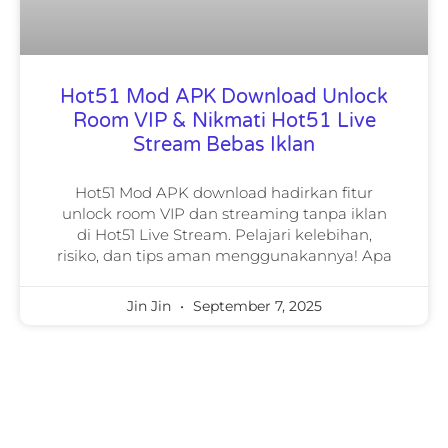
Hot51 Mod APK Download Unlock
Room VIP & Nikmati Hot51 Live
Stream Bebas Iklan
Hot51 Mod APK download hadirkan fitur
unlock room VIP dan streaming tanpa iklan
di Hot51 Live Stream. Pelajari kelebihan,
risiko, dan tips aman menggunakannya! Apa
Jin Jin
September 7, 2025