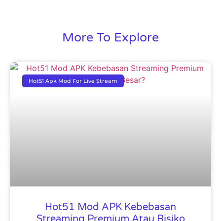
More To Explore
Hot51 Apk Mod For Live Stream
Hot51 Mod APK Kebebasan
Streaming Premium Atau Risiko