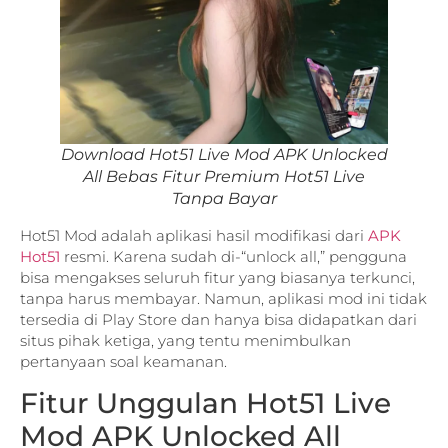
Download Hot51 Live Mod APK Unlocked
All Bebas Fitur Premium Hot51 Live
Tanpa Bayar
Hot51 Mod adalah aplikasi hasil modifikasi dari
APK
Hot51
resmi. Karena sudah di-“unlock all,” pengguna
bisa mengakses seluruh fitur yang biasanya terkunci,
tanpa harus membayar. Namun, aplikasi mod ini tidak
tersedia di Play Store dan hanya bisa didapatkan dari
situs pihak ketiga, yang tentu menimbulkan
pertanyaan soal keamanan.
Fitur Unggulan Hot51 Live
Mod APK Unlocked All