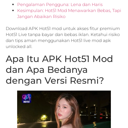
Pengalaman Pengguna: Lena dan Haris
Kesimpulan: Hot51 Mod Menawarkan Bebas, Tapi
Jangan Abaikan Risiko
Download APK Hot51 mod untuk akses fitur premium
Hot51 Live tanpa bayar dan bebas iklan. Ketahui risiko
dan tips aman menggunakan Hot51 live mod apk
unlocked all.
Apa Itu APK Hot51 Mod
dan Apa Bedanya
dengan Versi Resmi?