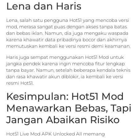
Lena dan Haris
Lena, salah satu pengguna Hot51 yang mencoba versi
mod, merasa sangat puas dengan akses tanpa batas
dan bebas iklan. Namun, dia juga mengaku waspada
karena khawatir data pribadinya bocor dan akhirnya
memutuskan kembali ke versi resmi demi keamanan.
Haris juga sempat menggunakan Hot51 Mod untuk
jangka pendek karena ingin mencoba fitur lengkap
tanpa bayar. Namun, setelah beberapa kendala teknis
dan rasa khawatir akun diblokir, ia kembali ke versi
resmi Hot51.
Kesimpulan: Hot51 Mod
Menawarkan Bebas, Tapi
Jangan Abaikan Risiko
Hot51 Live Mod APK Unlocked All memang