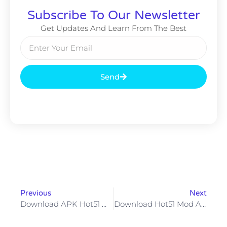
Subscribe To Our Newsletter
Get Updates And Learn From The Best
Send
Previous
Next
Download APK Hot51 Mod Bebas Fitur Premium Hot51 Live Tanpa Bayar Tapi Waspada Risiko!
Download Hot51 Mod APK Terbaru V1.1.503 Untuk Android Bebas Fitur Premium Hot51 Live Stream