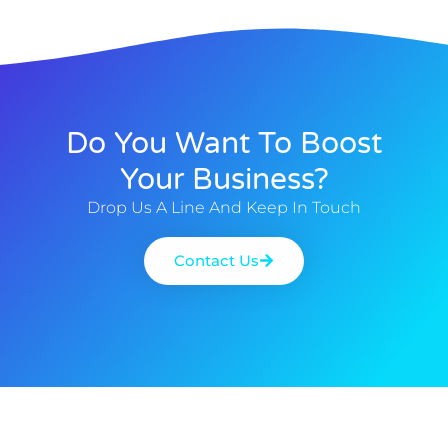
Do You Want To Boost
Your Business?
Drop Us A Line And Keep In Touch
Contact Us