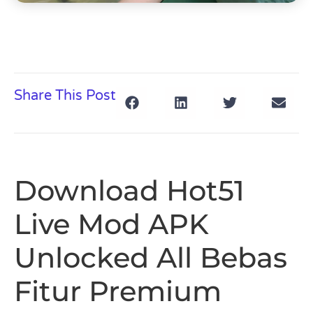
Share This Post
Download Hot51
Live Mod APK
Unlocked All Bebas
Fitur Premium