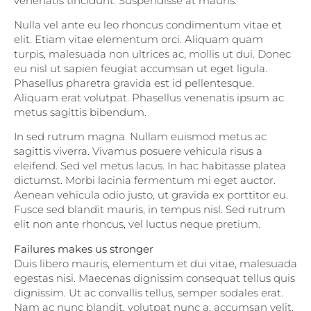
venenatis tincidunt. Suspendisse at mauris.
Nulla vel ante eu leo rhoncus condimentum vitae et
elit. Etiam vitae elementum orci. Aliquam quam
turpis, malesuada non ultrices ac, mollis ut dui. Donec
eu nisl ut sapien feugiat accumsan ut eget ligula.
Phasellus pharetra gravida est id pellentesque.
Aliquam erat volutpat. Phasellus venenatis ipsum ac
metus sagittis bibendum.
In sed rutrum magna. Nullam euismod metus ac
sagittis viverra. Vivamus posuere vehicula risus a
eleifend. Sed vel metus lacus. In hac habitasse platea
dictumst. Morbi lacinia fermentum mi eget auctor.
Aenean vehicula odio justo, ut gravida ex porttitor eu.
Fusce sed blandit mauris, in tempus nisl. Sed rutrum
elit non ante rhoncus, vel luctus neque pretium.
Failures makes us stronger
Duis libero mauris, elementum et dui vitae, malesuada
egestas nisi. Maecenas dignissim consequat tellus quis
dignissim. Ut ac convallis tellus, semper sodales erat.
Nam ac nunc blandit, volutpat nunc a, accumsan velit.