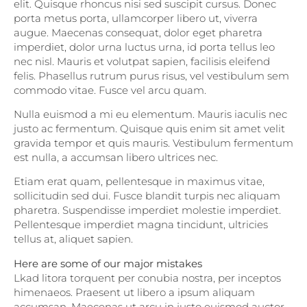
elit. Quisque rhoncus nisi sed suscipit cursus. Donec
porta metus porta, ullamcorper libero ut, viverra
augue. Maecenas consequat, dolor eget pharetra
imperdiet, dolor urna luctus urna, id porta tellus leo
nec nisl. Mauris et volutpat sapien, facilisis eleifend
felis. Phasellus rutrum purus risus, vel vestibulum sem
commodo vitae. Fusce vel arcu quam.
Nulla euismod a mi eu elementum. Mauris iaculis nec
justo ac fermentum. Quisque quis enim sit amet velit
gravida tempor et quis mauris. Vestibulum fermentum
est nulla, a accumsan libero ultrices nec.
Etiam erat quam, pellentesque in maximus vitae,
sollicitudin sed dui. Fusce blandit turpis nec aliquam
pharetra. Suspendisse imperdiet molestie imperdiet.
Pellentesque imperdiet magna tincidunt, ultricies
tellus at, aliquet sapien.
Here are some of our major mistakes
Lkad litora torquent per conubia nostra, per inceptos
himenaeos. Praesent ut libero a ipsum aliquam
accumsan. Maecenas ut arcu in justo euismod auctor.