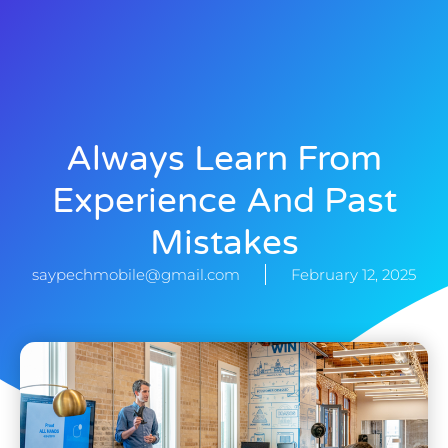
Always Learn From
Experience And Past
Mistakes
saypechmobile@gmail.com
February 12, 2025